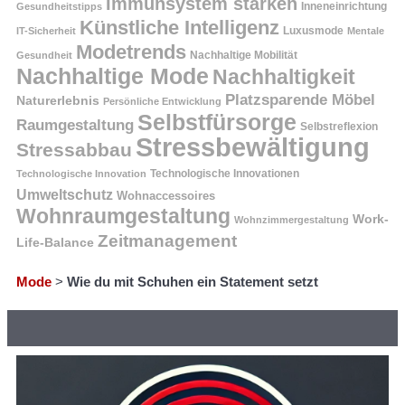
Immunsystem stärken
Inneneinrichtung
Gesundheitstipps
Künstliche Intelligenz
Luxusmode
IT-Sicherheit
Mentale
Modetrends
Nachhaltige Mobilität
Gesundheit
Nachhaltige Mode
Nachhaltigkeit
Platzsparende Möbel
Naturerlebnis
Persönliche Entwicklung
Selbstfürsorge
Raumgestaltung
Selbstreflexion
Stressbewältigung
Stressabbau
Technologische Innovation
Technologische Innovationen
Umweltschutz
Wohnaccessoires
Wohnraumgestaltung
Work-
Wohnzimmergestaltung
Zeitmanagement
Life-Balance
Mode
>
Wie du mit Schuhen ein Statement setzt