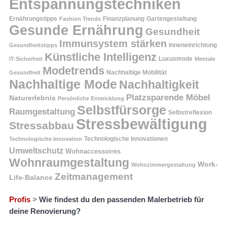
Entspannungstechniken
Ernährungstipps
Finanzplanung
Fashion Trends
Gartengestaltung
Gesunde Ernährung
Gesundheit
Immunsystem stärken
Inneneinrichtung
Gesundheitstipps
Künstliche Intelligenz
Luxusmode
IT-Sicherheit
Mentale
Modetrends
Nachhaltige Mobilität
Gesundheit
Nachhaltige Mode
Nachhaltigkeit
Platzsparende Möbel
Naturerlebnis
Persönliche Entwicklung
Selbstfürsorge
Raumgestaltung
Selbstreflexion
Stressbewältigung
Stressabbau
Technologische Innovation
Technologische Innovationen
Umweltschutz
Wohnaccessoires
Wohnraumgestaltung
Work-
Wohnzimmergestaltung
Zeitmanagement
Life-Balance
Profis
>
Wie findest du den passenden Malerbetrieb für
deine Renovierung?