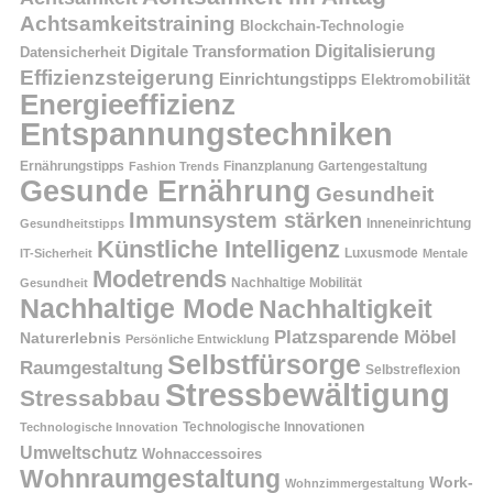
Achtsamkeitstraining
Blockchain-Technologie
Digitalisierung
Digitale Transformation
Datensicherheit
Effizienzsteigerung
Einrichtungstipps
Elektromobilität
Energieeffizienz
Entspannungstechniken
Ernährungstipps
Finanzplanung
Fashion Trends
Gartengestaltung
Gesunde Ernährung
Gesundheit
Immunsystem stärken
Inneneinrichtung
Gesundheitstipps
Künstliche Intelligenz
Luxusmode
IT-Sicherheit
Mentale
Modetrends
Nachhaltige Mobilität
Gesundheit
Nachhaltige Mode
Nachhaltigkeit
Platzsparende Möbel
Naturerlebnis
Persönliche Entwicklung
Selbstfürsorge
Raumgestaltung
Selbstreflexion
Stressbewältigung
Stressabbau
Technologische Innovation
Technologische Innovationen
Umweltschutz
Wohnaccessoires
Wohnraumgestaltung
Work-
Wohnzimmergestaltung