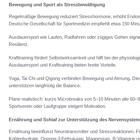
Bewegung und Sport als Stressbewältigung
Regelmäßige Bewegung reduziert Stresshormone, erhöht Endorph
Deutsche Gesellschaft für Sportmedizin empfiehlt etwa 150 Min
Ausdauersport wie Laufen, Radfahren oder zügiges Gehen eignet 
Resilienz.
Krafttraining fördert Selbstwirksamkeit und hilft bei der physiol
Ausdauersport und Krafttraining bieten breite Vorteile.
Yoga, Tai Chi und Qigong verbinden Bewegung und Atmung. Di
unterstützen langfristig die Balance.
Plane realistisch: kurze Microbreaks von 5–10 Minuten alle 60–9
Sportverein oder Laufgruppe steigert Motivation.
Ernährung und Schlaf zur Unterstützung des Nervensystem
Ernährung beeinflusst Neurotransmitter und Stressreaktionen. 
Kohlenhydrate, Omega-3-Fettsäuren, Magnesium, B-Vitamine un