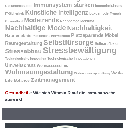
Immunsystem stärken
Inneneinrichtung
Gesundheitstipps
Künstliche Intelligenz
Luxusmode
IT-Sicherheit
Mentale
Modetrends
Nachhaltige Mobilität
Gesundheit
Nachhaltige Mode
Nachhaltigkeit
Platzsparende Möbel
Naturerlebnis
Persönliche Entwicklung
Selbstfürsorge
Raumgestaltung
Selbstreflexion
Stressbewältigung
Stressabbau
Technologische Innovation
Technologische Innovationen
Umweltschutz
Wohnaccessoires
Wohnraumgestaltung
Work-
Wohnzimmergestaltung
Zeitmanagement
Life-Balance
Gesundheit
>
Wie sich Vitamin D auf die Immunabwehr
auswirkt