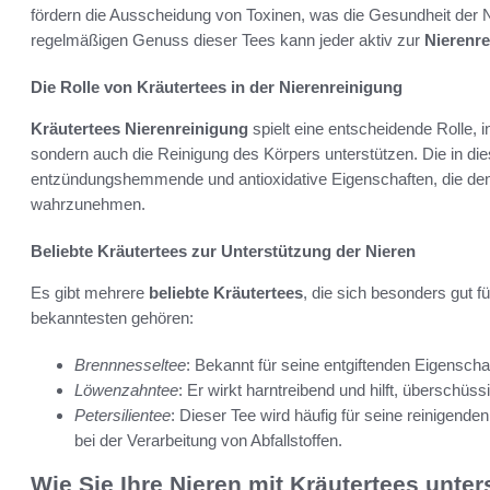
fördern die Ausscheidung von Toxinen, was die Gesundheit der 
regelmäßigen Genuss dieser Tees kann jeder aktiv zur
Nierenr
Die Rolle von Kräutertees in der Nierenreinigung
Kräutertees Nierenreinigung
spielt eine entscheidende Rolle, 
sondern auch die Reinigung des Körpers unterstützen. Die in di
entzündungshemmende und antioxidative Eigenschaften, die den Ni
wahrzunehmen.
Beliebte Kräutertees zur Unterstützung der Nieren
Es gibt mehrere
beliebte Kräutertees
, die sich besonders gut f
bekanntesten gehören:
Brennnesseltee
: Bekannt für seine entgiftenden Eigenschaf
Löwenzahntee
: Er wirkt harntreibend und hilft, überschüs
Petersilientee
: Dieser Tee wird häufig für seine reinigende
bei der Verarbeitung von Abfallstoffen.
Wie Sie Ihre Nieren mit Kräutertees unter