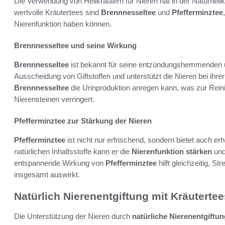
Die Verwendung von Heilkräutern für Nieren hat in der Naturhei
wertvolle Kräutertees sind
Brennnesseltee
und
Pfefferminztee
Nierenfunktion haben können.
Brennnesseltee und seine Wirkung
Brennnesseltee
ist bekannt für seine entzündungshemmenden u
Ausscheidung von Giftstoffen und unterstützt die Nieren bei ihre
Brennnesseltee
die Urinproduktion anregen kann, was zur Rein
Nierensteinen verringert.
Pfefferminztee zur Stärkung der Nieren
Pfefferminztee
ist nicht nur erfrischend, sondern bietet auch erh
natürlichen Inhaltsstoffe kann er die
Nierenfunktion stärken
und
entspannende Wirkung von
Pfefferminztee
hilft gleichzeitig, S
insgesamt auswirkt.
Natürlich Nierenentgiftung mit Kräutertee
Die Unterstützung der Nieren durch
natürliche Nierenentgiftun