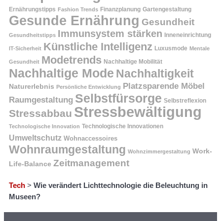
Ernährungstipps
Finanzplanung
Fashion Trends
Gartengestaltung
Gesunde Ernährung
Gesundheit
Immunsystem stärken
Inneneinrichtung
Gesundheitstipps
Künstliche Intelligenz
Luxusmode
IT-Sicherheit
Mentale
Modetrends
Nachhaltige Mobilität
Gesundheit
Nachhaltige Mode
Nachhaltigkeit
Platzsparende Möbel
Naturerlebnis
Persönliche Entwicklung
Selbstfürsorge
Raumgestaltung
Selbstreflexion
Stressbewältigung
Stressabbau
Technologische Innovation
Technologische Innovationen
Umweltschutz
Wohnaccessoires
Wohnraumgestaltung
Work-
Wohnzimmergestaltung
Zeitmanagement
Life-Balance
Tech
>
Wie verändert Lichttechnologie die Beleuchtung in
Museen?