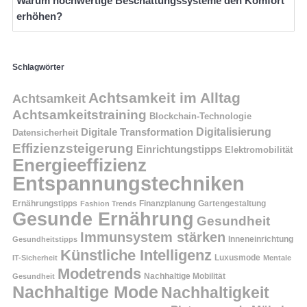
Warum hochwertige Beschattungssysteme den Komfort
erhöhen?
Schlagwörter
Achtsamkeit im Alltag
Achtsamkeit
Achtsamkeitstraining
Blockchain-Technologie
Digitalisierung
Digitale Transformation
Datensicherheit
Effizienzsteigerung
Einrichtungstipps
Elektromobilität
Energieeffizienz
Entspannungstechniken
Ernährungstipps
Finanzplanung
Fashion Trends
Gartengestaltung
Gesunde Ernährung
Gesundheit
Immunsystem stärken
Inneneinrichtung
Gesundheitstipps
Künstliche Intelligenz
Luxusmode
IT-Sicherheit
Mentale
Modetrends
Nachhaltige Mobilität
Gesundheit
Nachhaltige Mode
Nachhaltigkeit