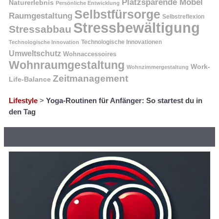
Platzsparende Möbel
Naturerlebnis
Persönliche Entwicklung
Selbstfürsorge
Raumgestaltung
Selbstreflexion
Stressbewältigung
Stressabbau
Technologische Innovation
Technologische Innovationen
Umweltschutz
Wohnaccessoires
Wohnraumgestaltung
Work-
Wohnzimmergestaltung
Zeitmanagement
Life-Balance
Lifestyle
>
Yoga-Routinen für Anfänger: So startest du in
den Tag