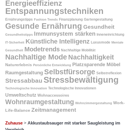
Energieeffizienz
Entspannungstechniken
Ernährungstipps
Finanzplanung
Fashion Trends
Gartengestaltung
Gesunde Ernährung
Gesundheit
Immunsystem stärken
Inneneinrichtung
Gesundheitstipps
Künstliche Intelligenz
Luxusmode
IT-Sicherheit
Mentale
Modetrends
Nachhaltige Mobilität
Gesundheit
Nachhaltige Mode
Nachhaltigkeit
Platzsparende Möbel
Naturerlebnis
Persönliche Entwicklung
Selbstfürsorge
Raumgestaltung
Selbstreflexion
Stressbewältigung
Stressabbau
Technologische Innovation
Technologische Innovationen
Umweltschutz
Wohnaccessoires
Wohnraumgestaltung
Work-
Wohnzimmergestaltung
Zeitmanagement
Life-Balance
Zuhause
>
Akkustaubsauger mit starker Saugleistung im
Vergleich