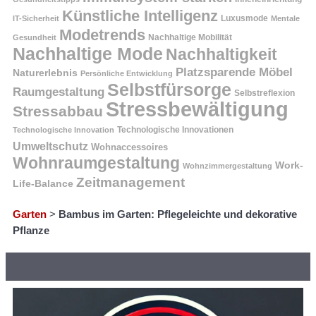
Künstliche Intelligenz
Luxusmode
IT-Sicherheit
Mentale
Modetrends
Nachhaltige Mobilität
Gesundheit
Nachhaltige Mode
Nachhaltigkeit
Platzsparende Möbel
Naturerlebnis
Persönliche Entwicklung
Selbstfürsorge
Raumgestaltung
Selbstreflexion
Stressbewältigung
Stressabbau
Technologische Innovation
Technologische Innovationen
Umweltschutz
Wohnaccessoires
Wohnraumgestaltung
Work-
Wohnzimmergestaltung
Zeitmanagement
Life-Balance
Garten
>
Bambus im Garten: Pflegeleichte und dekorative
Pflanze