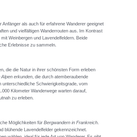
h
r Anfänger als auch für erfahrene Wanderer geeignet
ften und vielfältigen Wanderrouten aus. Im Kontrast
 mit Weinbergen und Lavendelfeldern. Beide
iche Erlebnisse zu sammeln.
en, die die Natur in ihrer schönsten Form erleben
 Alpen erkunden
, die durch atemberaubende
en unterschiedliche Schwierigkeitsgrade, vom
1.000 Kilometer Wanderwege warten darauf,
tnah zu erleben.
iche Möglichkeiten für
Bergwandern in Frankreich
.
nd blühende Lavendelfelder gekennzeichnet.
n wählen, ideal für jede Art von Wanderer. Es gibt