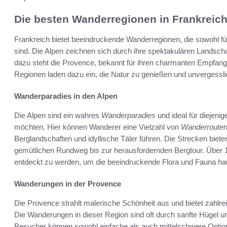
Die besten Wanderregionen in Frankreic
Frankreich bietet beeindruckende Wanderregionen, die sowohl fü
sind. Die Alpen zeichnen sich durch ihre spektakulären Landscha
dazu steht die Provence, bekannt für ihren charmanten Empfang
Regionen laden dazu ein, die Natur zu genießen und unvergessl
Wanderparadies in den Alpen
Die Alpen sind ein wahres
Wanderparadies
und ideal für diejenig
möchten. Hier können Wanderer eine Vielzahl von
Wanderrouten
Berglandschaften und idyllische Täler führen. Die Strecken biet
gemütlichen Rundweg bis zur herausfordernden Bergtour. Über 
entdeckt zu werden, um die beeindruckende Flora und Fauna hau
Wanderungen in der Provence
Die Provence strahlt malerische Schönheit aus und bietet zahlre
Die Wanderungen in dieser Region sind oft durch sanfte Hügel u
Besucher können sowohl einfache als auch mittelschwere Optione