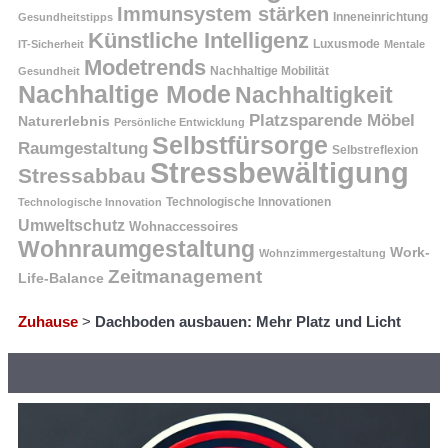
Immunsystem stärken
Inneneinrichtung
Gesundheitstipps
Künstliche Intelligenz
Luxusmode
IT-Sicherheit
Mentale
Modetrends
Nachhaltige Mobilität
Gesundheit
Nachhaltige Mode
Nachhaltigkeit
Platzsparende Möbel
Naturerlebnis
Persönliche Entwicklung
Selbstfürsorge
Raumgestaltung
Selbstreflexion
Stressbewältigung
Stressabbau
Technologische Innovation
Technologische Innovationen
Umweltschutz
Wohnaccessoires
Wohnraumgestaltung
Work-
Wohnzimmergestaltung
Zeitmanagement
Life-Balance
Zuhause
>
Dachboden ausbauen: Mehr Platz und Licht