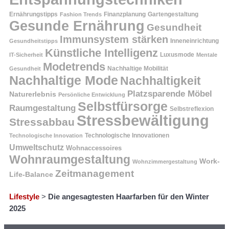
Ernährungstipps
Finanzplanung
Fashion Trends
Gartengestaltung
Gesunde Ernährung
Gesundheit
Immunsystem stärken
Inneneinrichtung
Gesundheitstipps
Künstliche Intelligenz
Luxusmode
IT-Sicherheit
Mentale
Modetrends
Nachhaltige Mobilität
Gesundheit
Nachhaltige Mode
Nachhaltigkeit
Platzsparende Möbel
Naturerlebnis
Persönliche Entwicklung
Selbstfürsorge
Raumgestaltung
Selbstreflexion
Stressbewältigung
Stressabbau
Technologische Innovation
Technologische Innovationen
Umweltschutz
Wohnaccessoires
Wohnraumgestaltung
Work-
Wohnzimmergestaltung
Zeitmanagement
Life-Balance
Lifestyle
>
Die angesagtesten Haarfarben für den Winter
2025