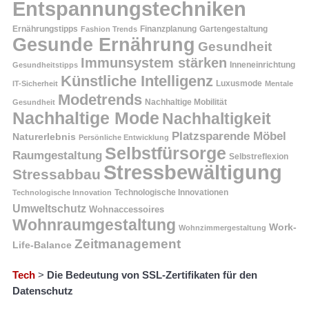
Entspannungstechniken
Ernährungstipps
Finanzplanung
Fashion Trends
Gartengestaltung
Gesunde Ernährung
Gesundheit
Immunsystem stärken
Inneneinrichtung
Gesundheitstipps
Künstliche Intelligenz
Luxusmode
IT-Sicherheit
Mentale
Modetrends
Nachhaltige Mobilität
Gesundheit
Nachhaltige Mode
Nachhaltigkeit
Platzsparende Möbel
Naturerlebnis
Persönliche Entwicklung
Selbstfürsorge
Raumgestaltung
Selbstreflexion
Stressbewältigung
Stressabbau
Technologische Innovation
Technologische Innovationen
Umweltschutz
Wohnaccessoires
Wohnraumgestaltung
Work-
Wohnzimmergestaltung
Zeitmanagement
Life-Balance
Tech
>
Die Bedeutung von SSL-Zertifikaten für den
Datenschutz