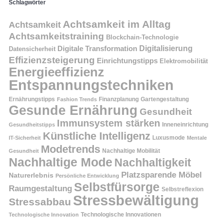
Schlagwörter
Achtsamkeit im Alltag
Achtsamkeit
Achtsamkeitstraining
Blockchain-Technologie
Digitalisierung
Digitale Transformation
Datensicherheit
Effizienzsteigerung
Einrichtungstipps
Elektromobilität
Energieeffizienz
Entspannungstechniken
Ernährungstipps
Finanzplanung
Fashion Trends
Gartengestaltung
Gesunde Ernährung
Gesundheit
Immunsystem stärken
Inneneinrichtung
Gesundheitstipps
Künstliche Intelligenz
Luxusmode
IT-Sicherheit
Mentale
Modetrends
Nachhaltige Mobilität
Gesundheit
Nachhaltige Mode
Nachhaltigkeit
Platzsparende Möbel
Naturerlebnis
Persönliche Entwicklung
Selbstfürsorge
Raumgestaltung
Selbstreflexion
Stressbewältigung
Stressabbau
Technologische Innovation
Technologische Innovationen