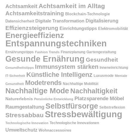
Achtsamkeit im Alltag
Achtsamkeit
Achtsamkeitstraining
Blockchain-Technologie
Digitalisierung
Digitale Transformation
Datensicherheit
Effizienzsteigerung
Einrichtungstipps
Elektromobilität
Energieeffizienz
Entspannungstechniken
Ernährungstipps
Finanzplanung
Fashion Trends
Gartengestaltung
Gesunde Ernährung
Gesundheit
Immunsystem stärken
Inneneinrichtung
Gesundheitstipps
Künstliche Intelligenz
Luxusmode
IT-Sicherheit
Mentale
Modetrends
Nachhaltige Mobilität
Gesundheit
Nachhaltige Mode
Nachhaltigkeit
Platzsparende Möbel
Naturerlebnis
Persönliche Entwicklung
Selbstfürsorge
Raumgestaltung
Selbstreflexion
Stressbewältigung
Stressabbau
Technologische Innovation
Technologische Innovationen
Umweltschutz
Wohnaccessoires