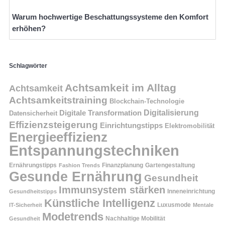
Warum hochwertige Beschattungssysteme den Komfort
erhöhen?
Schlagwörter
Achtsamkeit im Alltag
Achtsamkeit
Achtsamkeitstraining
Blockchain-Technologie
Digitalisierung
Digitale Transformation
Datensicherheit
Effizienzsteigerung
Einrichtungstipps
Elektromobilität
Energieeffizienz
Entspannungstechniken
Ernährungstipps
Finanzplanung
Fashion Trends
Gartengestaltung
Gesunde Ernährung
Gesundheit
Immunsystem stärken
Inneneinrichtung
Gesundheitstipps
Künstliche Intelligenz
Luxusmode
IT-Sicherheit
Mentale
Modetrends
Nachhaltige Mobilität
Gesundheit