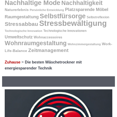
Nachhaltige Mode
Nachhaltigkeit
Platzsparende Möbel
Naturerlebnis
Persönliche Entwicklung
Selbstfürsorge
Raumgestaltung
Selbstreflexion
Stressbewältigung
Stressabbau
Technologische Innovation
Technologische Innovationen
Umweltschutz
Wohnaccessoires
Wohnraumgestaltung
Work-
Wohnzimmergestaltung
Zeitmanagement
Life-Balance
Zuhause
>
Die besten Wäschetrockner mit
energiesparender Technik