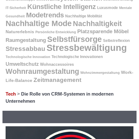
Künstliche Intelligenz
Luxusmode
IT-Sicherheit
Mentale
Modetrends
Nachhaltige Mobilität
Gesundheit
Nachhaltige Mode
Nachhaltigkeit
Platzsparende Möbel
Naturerlebnis
Persönliche Entwicklung
Selbstfürsorge
Raumgestaltung
Selbstreflexion
Stressbewältigung
Stressabbau
Technologische Innovation
Technologische Innovationen
Umweltschutz
Wohnaccessoires
Wohnraumgestaltung
Work-
Wohnzimmergestaltung
Zeitmanagement
Life-Balance
Tech
>
Die Rolle von CRM-Systemen in modernen
Unternehmen