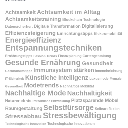
Achtsamkeit im Alltag
Achtsamkeit
Achtsamkeitstraining
Blockchain-Technologie
Digitalisierung
Digitale Transformation
Datensicherheit
Effizienzsteigerung
Einrichtungstipps
Elektromobilität
Energieeffizienz
Entspannungstechniken
Ernährungstipps
Finanzplanung
Fashion Trends
Gartengestaltung
Gesunde Ernährung
Gesundheit
Immunsystem stärken
Inneneinrichtung
Gesundheitstipps
Künstliche Intelligenz
Luxusmode
IT-Sicherheit
Mentale
Modetrends
Nachhaltige Mobilität
Gesundheit
Nachhaltige Mode
Nachhaltigkeit
Platzsparende Möbel
Naturerlebnis
Persönliche Entwicklung
Selbstfürsorge
Raumgestaltung
Selbstreflexion
Stressbewältigung
Stressabbau
Technologische Innovation
Technologische Innovationen