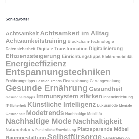
Schlagwörter
Achtsamkeit im Alltag
Achtsamkeit
Achtsamkeitstraining
Blockchain-Technologie
Digitalisierung
Digitale Transformation
Datensicherheit
Effizienzsteigerung
Einrichtungstipps
Elektromobilität
Energieeffizienz
Entspannungstechniken
Ernährungstipps
Finanzplanung
Fashion Trends
Gartengestaltung
Gesunde Ernährung
Gesundheit
Immunsystem stärken
Inneneinrichtung
Gesundheitstipps
Künstliche Intelligenz
Luxusmode
IT-Sicherheit
Mentale
Modetrends
Nachhaltige Mobilität
Gesundheit
Nachhaltige Mode
Nachhaltigkeit
Platzsparende Möbel
Naturerlebnis
Persönliche Entwicklung
Selbstfürsorge
Raumgestaltung
Selbstreflexion