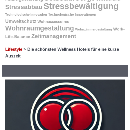
Stressbewältigung
Stressabbau
Technologische Innovation
Technologische Innovationen
Umweltschutz
Wohnaccessoires
Wohnraumgestaltung
Work-
Wohnzimmergestaltung
Zeitmanagement
Life-Balance
Lifestyle
>
Die schönsten Wellness Hotels für eine kurze
Auszeit