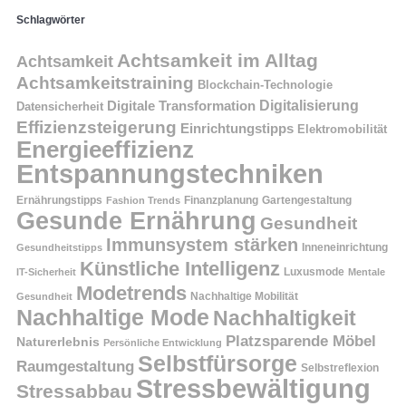
Schlagwörter
Achtsamkeit im Alltag
Achtsamkeit
Achtsamkeitstraining
Blockchain-Technologie
Digitalisierung
Digitale Transformation
Datensicherheit
Effizienzsteigerung
Einrichtungstipps
Elektromobilität
Energieeffizienz
Entspannungstechniken
Ernährungstipps
Finanzplanung
Fashion Trends
Gartengestaltung
Gesunde Ernährung
Gesundheit
Immunsystem stärken
Inneneinrichtung
Gesundheitstipps
Künstliche Intelligenz
Luxusmode
IT-Sicherheit
Mentale
Modetrends
Nachhaltige Mobilität
Gesundheit
Nachhaltige Mode
Nachhaltigkeit
Platzsparende Möbel
Naturerlebnis
Persönliche Entwicklung
Selbstfürsorge
Raumgestaltung
Selbstreflexion
Stressbewältigung
Stressabbau