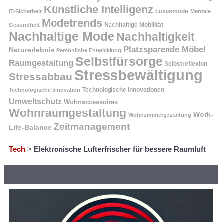
Künstliche Intelligenz
Luxusmode
IT-Sicherheit
Mentale
Modetrends
Nachhaltige Mobilität
Gesundheit
Nachhaltige Mode
Nachhaltigkeit
Platzsparende Möbel
Naturerlebnis
Persönliche Entwicklung
Selbstfürsorge
Raumgestaltung
Selbstreflexion
Stressbewältigung
Stressabbau
Technologische Innovation
Technologische Innovationen
Umweltschutz
Wohnaccessoires
Wohnraumgestaltung
Work-
Wohnzimmergestaltung
Zeitmanagement
Life-Balance
Tech
>
Elektronische Lufterfrischer für bessere Raumluft