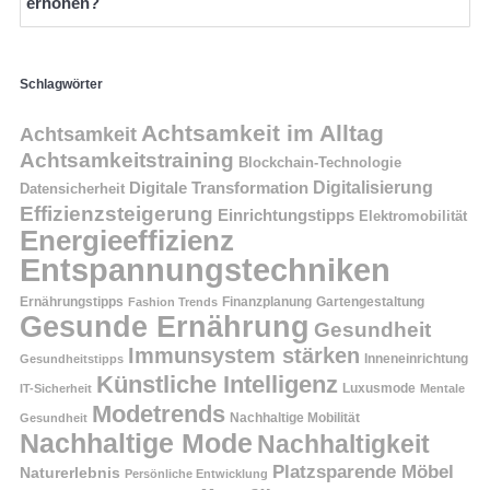
erhöhen?
Schlagwörter
Achtsamkeit im Alltag
Achtsamkeit
Achtsamkeitstraining
Blockchain-Technologie
Digitalisierung
Digitale Transformation
Datensicherheit
Effizienzsteigerung
Einrichtungstipps
Elektromobilität
Energieeffizienz
Entspannungstechniken
Ernährungstipps
Finanzplanung
Fashion Trends
Gartengestaltung
Gesunde Ernährung
Gesundheit
Immunsystem stärken
Inneneinrichtung
Gesundheitstipps
Künstliche Intelligenz
Luxusmode
IT-Sicherheit
Mentale
Modetrends
Nachhaltige Mobilität
Gesundheit
Nachhaltige Mode
Nachhaltigkeit
Platzsparende Möbel
Naturerlebnis
Persönliche Entwicklung