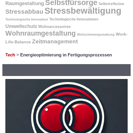
Selbstfürsorge
Raumgestaltung
Selbstreflexion
Stressbewältigung
Stressabbau
Technologische Innovation
Technologische Innovationen
Umweltschutz
Wohnaccessoires
Wohnraumgestaltung
Work-
Wohnzimmergestaltung
Zeitmanagement
Life-Balance
Tech
>
Energieoptimierung in Fertigungsprozessen