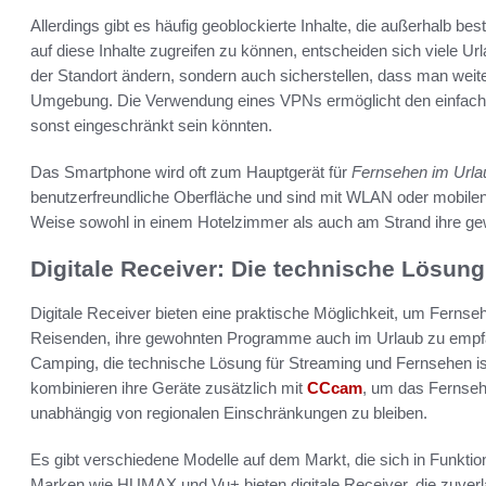
Allerdings gibt es häufig geoblockierte Inhalte, die außerhalb be
auf diese Inhalte zugreifen zu können, entscheiden sich viele Ur
der Standort ändern, sondern auch sicherstellen, dass man weit
Umgebung. Die Verwendung eines VPNs ermöglicht den einfache
sonst eingeschränkt sein könnten.
Das Smartphone wird oft zum Hauptgerät für
Fernsehen im Urla
benutzerfreundliche Oberfläche und sind mit WLAN oder mobile
Weise sowohl in einem Hotelzimmer als auch am Strand ihre 
Digitale Receiver: Die technische Lösung
Digitale Receiver bieten eine praktische Möglichkeit, um Ferns
Reisenden, ihre gewohnten Programme auch im Urlaub zu empfa
Camping, die technische Lösung für Streaming und Fernsehen ist
kombinieren ihre Geräte zusätzlich mit
CCcam
, um das Fernsehe
unabhängig von regionalen Einschränkungen zu bleiben.
Es gibt verschiedene Modelle auf dem Markt, die sich in Funktion
Marken wie HUMAX und Vu+ bieten digitale Receiver, die zuverläs