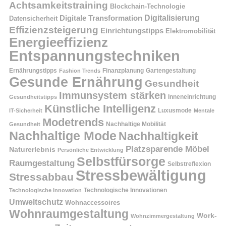
Achtsamkeitstraining
Blockchain-Technologie
Digitalisierung
Digitale Transformation
Datensicherheit
Effizienzsteigerung
Einrichtungstipps
Elektromobilität
Energieeffizienz
Entspannungstechniken
Ernährungstipps
Finanzplanung
Fashion Trends
Gartengestaltung
Gesunde Ernährung
Gesundheit
Immunsystem stärken
Inneneinrichtung
Gesundheitstipps
Künstliche Intelligenz
Luxusmode
IT-Sicherheit
Mentale
Modetrends
Nachhaltige Mobilität
Gesundheit
Nachhaltige Mode
Nachhaltigkeit
Platzsparende Möbel
Naturerlebnis
Persönliche Entwicklung
Selbstfürsorge
Raumgestaltung
Selbstreflexion
Stressbewältigung
Stressabbau
Technologische Innovation
Technologische Innovationen
Umweltschutz
Wohnaccessoires
Wohnraumgestaltung
Work-
Wohnzimmergestaltung