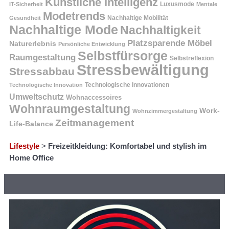
Künstliche Intelligenz
Luxusmode
IT-Sicherheit
Mentale
Modetrends
Nachhaltige Mobilität
Gesundheit
Nachhaltige Mode
Nachhaltigkeit
Platzsparende Möbel
Naturerlebnis
Persönliche Entwicklung
Selbstfürsorge
Raumgestaltung
Selbstreflexion
Stressbewältigung
Stressabbau
Technologische Innovation
Technologische Innovationen
Umweltschutz
Wohnaccessoires
Wohnraumgestaltung
Work-
Wohnzimmergestaltung
Zeitmanagement
Life-Balance
Lifestyle
>
Freizeitkleidung: Komfortabel und stylish im
Home Office