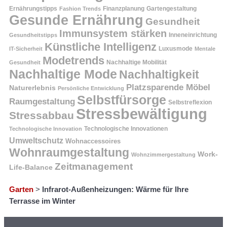
Ernährungstipps
Finanzplanung
Fashion Trends
Gartengestaltung
Gesunde Ernährung
Gesundheit
Immunsystem stärken
Inneneinrichtung
Gesundheitstipps
Künstliche Intelligenz
Luxusmode
IT-Sicherheit
Mentale
Modetrends
Nachhaltige Mobilität
Gesundheit
Nachhaltige Mode
Nachhaltigkeit
Platzsparende Möbel
Naturerlebnis
Persönliche Entwicklung
Selbstfürsorge
Raumgestaltung
Selbstreflexion
Stressbewältigung
Stressabbau
Technologische Innovation
Technologische Innovationen
Umweltschutz
Wohnaccessoires
Wohnraumgestaltung
Work-
Wohnzimmergestaltung
Zeitmanagement
Life-Balance
Garten
>
Infrarot-Außenheizungen: Wärme für Ihre
Terrasse im Winter