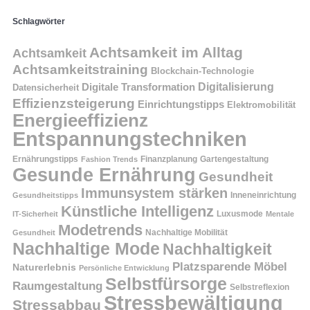
Schlagwörter
Achtsamkeit im Alltag
Achtsamkeit
Achtsamkeitstraining
Blockchain-Technologie
Digitalisierung
Digitale Transformation
Datensicherheit
Effizienzsteigerung
Einrichtungstipps
Elektromobilität
Energieeffizienz
Entspannungstechniken
Ernährungstipps
Finanzplanung
Fashion Trends
Gartengestaltung
Gesunde Ernährung
Gesundheit
Immunsystem stärken
Inneneinrichtung
Gesundheitstipps
Künstliche Intelligenz
Luxusmode
IT-Sicherheit
Mentale
Modetrends
Nachhaltige Mobilität
Gesundheit
Nachhaltige Mode
Nachhaltigkeit
Platzsparende Möbel
Naturerlebnis
Persönliche Entwicklung
Selbstfürsorge
Raumgestaltung
Selbstreflexion
Stressbewältigung
Stressabbau