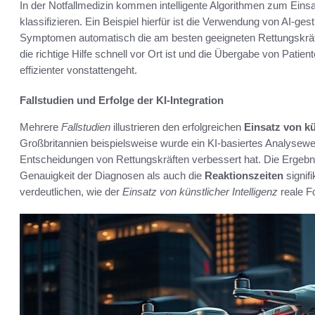
In der Notfallmedizin kommen intelligente Algorithmen zum Eins
klassifizieren. Ein Beispiel hierfür ist die Verwendung von AI-g
Symptomen automatisch die am besten geeigneten Rettungskräf
die richtige Hilfe schnell vor Ort ist und die Übergabe von Pati
effizienter vonstattengeht.
Fallstudien und Erfolge der KI-Integration
Mehrere
Fallstudien
illustrieren den erfolgreichen
Einsatz von kü
Großbritannien beispielsweise wurde ein KI-basiertes Analysewe
Entscheidungen von Rettungskräften verbessert hat. Die Ergeb
Genauigkeit der Diagnosen als auch die
Reaktionszeiten
signif
verdeutlichen, wie der
Einsatz von künstlicher Intelligenz
reale Fo