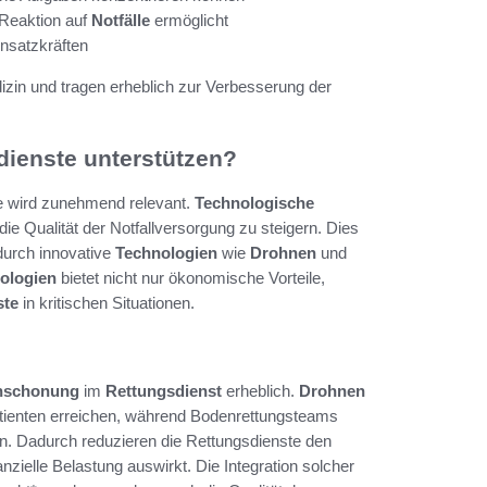
 Reaktion auf
Notfälle
ermöglicht
nsatzkräften
dizin und tragen erheblich zur Verbesserung der
ienste unterstützen?
 wird zunehmend relevant.
Technologische
ie Qualität der Notfallversorgung zu steigern. Dies
 durch innovative
Technologien
wie
Drohnen
und
ologien
bietet nicht nur ökonomische Vorteile,
ste
in kritischen Situationen.
nschonung
im
Rettungsdienst
erheblich.
Drohnen
atienten erreichen, während Bodenrettungsteams
en. Dadurch reduzieren die Rettungsdienste den
anzielle Belastung auswirkt. Die Integration solcher