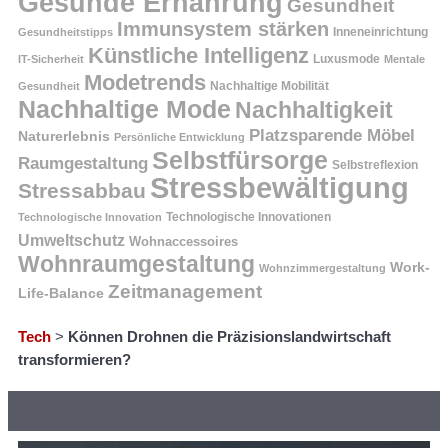
Gesunde Ernährung
Gesundheit
Immunsystem stärken
Inneneinrichtung
Gesundheitstipps
Künstliche Intelligenz
Luxusmode
IT-Sicherheit
Mentale
Modetrends
Nachhaltige Mobilität
Gesundheit
Nachhaltige Mode
Nachhaltigkeit
Platzsparende Möbel
Naturerlebnis
Persönliche Entwicklung
Selbstfürsorge
Raumgestaltung
Selbstreflexion
Stressbewältigung
Stressabbau
Technologische Innovation
Technologische Innovationen
Umweltschutz
Wohnaccessoires
Wohnraumgestaltung
Work-
Wohnzimmergestaltung
Zeitmanagement
Life-Balance
Tech
>
Können Drohnen die Präzisionslandwirtschaft
transformieren?