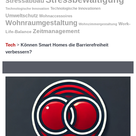
Stressabbau
Technologische Innovation
Technologische Innovationen
Umweltschutz
Wohnaccessoires
Wohnraumgestaltung
Work-
Wohnzimmergestaltung
Zeitmanagement
Life-Balance
Tech
>
Können Smart Homes die Barrierefreiheit
verbessern?