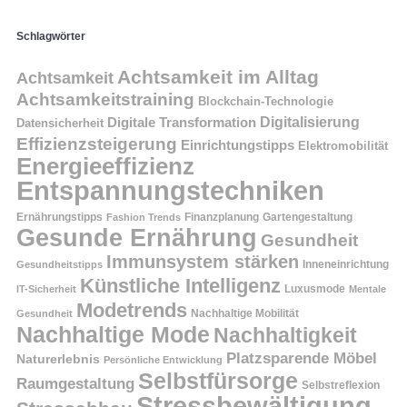
Schlagwörter
Achtsamkeit im Alltag
Achtsamkeit
Achtsamkeitstraining
Blockchain-Technologie
Digitalisierung
Digitale Transformation
Datensicherheit
Effizienzsteigerung
Einrichtungstipps
Elektromobilität
Energieeffizienz
Entspannungstechniken
Ernährungstipps
Finanzplanung
Fashion Trends
Gartengestaltung
Gesunde Ernährung
Gesundheit
Immunsystem stärken
Inneneinrichtung
Gesundheitstipps
Künstliche Intelligenz
Luxusmode
IT-Sicherheit
Mentale
Modetrends
Nachhaltige Mobilität
Gesundheit
Nachhaltige Mode
Nachhaltigkeit
Platzsparende Möbel
Naturerlebnis
Persönliche Entwicklung
Selbstfürsorge
Raumgestaltung
Selbstreflexion
Stressbewältigung