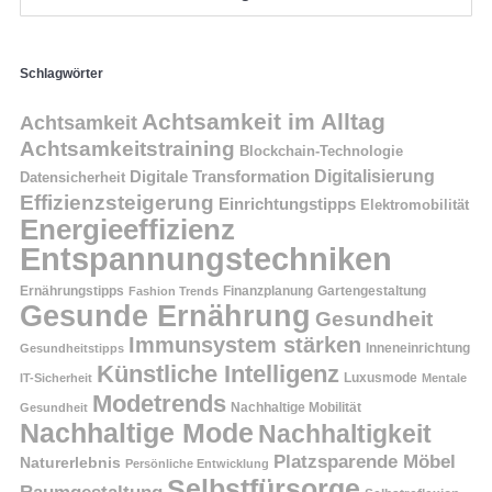
Schlagwörter
Achtsamkeit im Alltag
Achtsamkeit
Achtsamkeitstraining
Blockchain-Technologie
Digitalisierung
Digitale Transformation
Datensicherheit
Effizienzsteigerung
Einrichtungstipps
Elektromobilität
Energieeffizienz
Entspannungstechniken
Ernährungstipps
Finanzplanung
Fashion Trends
Gartengestaltung
Gesunde Ernährung
Gesundheit
Immunsystem stärken
Inneneinrichtung
Gesundheitstipps
Künstliche Intelligenz
Luxusmode
IT-Sicherheit
Mentale
Modetrends
Nachhaltige Mobilität
Gesundheit
Nachhaltige Mode
Nachhaltigkeit
Platzsparende Möbel
Naturerlebnis
Persönliche Entwicklung
Selbstfürsorge