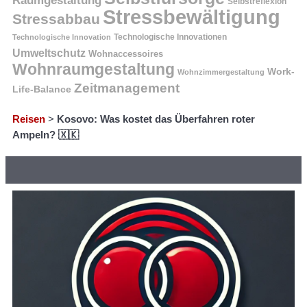
Raumgestaltung
Selbstreflexion
Stressbewältigung
Stressabbau
Technologische Innovation
Technologische Innovationen
Umweltschutz
Wohnaccessoires
Wohnraumgestaltung
Work-
Wohnzimmergestaltung
Zeitmanagement
Life-Balance
Reisen
>
Kosovo: Was kostet das Überfahren roter
Ampeln? 🇽🇰