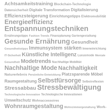
Achtsamkeitstraining
Blockchain-Technologie
Digitalisierung
Digitale Transformation
Datensicherheit
Effizienzsteigerung
Einrichtungstipps
Elektromobilität
Energieeffizienz
Entspannungstechniken
Ernährungstipps
Finanzplanung
Fashion Trends
Gartengestaltung
Gesunde Ernährung
Gesundheit
Immunsystem stärken
Inneneinrichtung
Gesundheitstipps
Künstliche Intelligenz
Luxusmode
IT-Sicherheit
Mentale
Modetrends
Nachhaltige Mobilität
Gesundheit
Nachhaltige Mode
Nachhaltigkeit
Platzsparende Möbel
Naturerlebnis
Persönliche Entwicklung
Selbstfürsorge
Raumgestaltung
Selbstreflexion
Stressbewältigung
Stressabbau
Technologische Innovation
Technologische Innovationen
Umweltschutz
Wohnaccessoires
Wohnraumgestaltung
Work-
Wohnzimmergestaltung