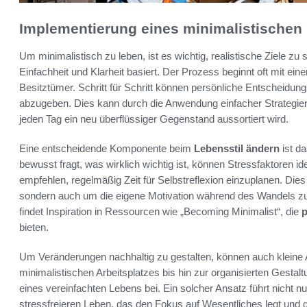
Implementierung eines minimalistischen 
Um minimalistisch zu leben, ist es wichtig, realistische Ziele z
Einfachheit und Klarheit basiert. Der Prozess beginnt oft mit e
Besitztümer. Schritt für Schritt können persönliche Entscheidu
abzugeben. Dies kann durch die Anwendung einfacher Strategien
jeden Tag ein neu überflüssiger Gegenstand aussortiert wird.
Eine entscheidende Komponente beim
Lebensstil ändern
ist da
bewusst fragt, was wirklich wichtig ist, können Stressfaktoren id
empfehlen, regelmäßig Zeit für Selbstreflexion einzuplanen. Dies i
sondern auch um die eigene Motivation während des Wandels zu
findet Inspiration in Ressourcen wie „Becoming Minimalist“, die
p
bieten.
Um Veränderungen nachhaltig zu gestalten, können auch kleine 
minimalistischen Arbeitsplatzes bis hin zur organisierten Gestal
eines vereinfachten Lebens bei. Ein solcher Ansatz führt nicht 
stressfreieren Leben, das den Fokus auf Wesentliches legt und 