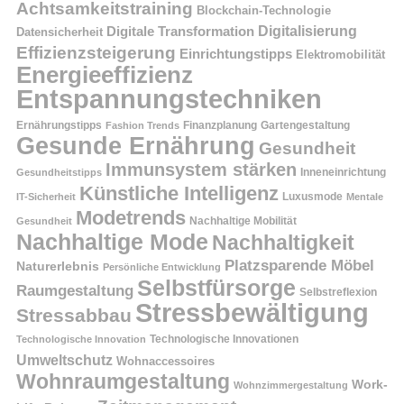
Achtsamkeitstraining
Blockchain-Technologie
Digitalisierung
Digitale Transformation
Datensicherheit
Effizienzsteigerung
Einrichtungstipps
Elektromobilität
Energieeffizienz
Entspannungstechniken
Ernährungstipps
Finanzplanung
Fashion Trends
Gartengestaltung
Gesunde Ernährung
Gesundheit
Immunsystem stärken
Inneneinrichtung
Gesundheitstipps
Künstliche Intelligenz
Luxusmode
IT-Sicherheit
Mentale
Modetrends
Nachhaltige Mobilität
Gesundheit
Nachhaltige Mode
Nachhaltigkeit
Platzsparende Möbel
Naturerlebnis
Persönliche Entwicklung
Selbstfürsorge
Raumgestaltung
Selbstreflexion
Stressbewältigung
Stressabbau
Technologische Innovation
Technologische Innovationen
Umweltschutz
Wohnaccessoires
Wohnraumgestaltung
Work-
Wohnzimmergestaltung