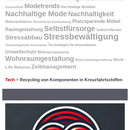
Modetrends
Nachhaltige Mobilität
Gesundheit
Nachhaltige Mode
Nachhaltigkeit
Platzsparende Möbel
Naturerlebnis
Persönliche Entwicklung
Selbstfürsorge
Raumgestaltung
Selbstreflexion
Stressbewältigung
Stressabbau
Technologische Innovation
Technologische Innovationen
Umweltschutz
Wohnaccessoires
Wohnraumgestaltung
Work-
Wohnzimmergestaltung
Zeitmanagement
Life-Balance
Tech
>
Recycling von Komponenten in Kreuzfahrtschiffen