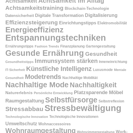
Achtsamkeit im Alltag
Achtsamkeit
Achtsamkeitstraining
Blockchain-Technologie
Digitalisierung
Digitale Transformation
Datensicherheit
Effizienzsteigerung
Einrichtungstipps
Elektromobilität
Energieeffizienz
Entspannungstechniken
Ernährungstipps
Finanzplanung
Fashion Trends
Gartengestaltung
Gesunde Ernährung
Gesundheit
Immunsystem stärken
Inneneinrichtung
Gesundheitstipps
Künstliche Intelligenz
Luxusmode
IT-Sicherheit
Mentale
Modetrends
Nachhaltige Mobilität
Gesundheit
Nachhaltige Mode
Nachhaltigkeit
Platzsparende Möbel
Naturerlebnis
Persönliche Entwicklung
Selbstfürsorge
Raumgestaltung
Selbstreflexion
Stressbewältigung
Stressabbau
Technologische Innovation
Technologische Innovationen
Umweltschutz
Wohnaccessoires
Wohnraumgestaltung
Work-
Wohnzimmergestaltung