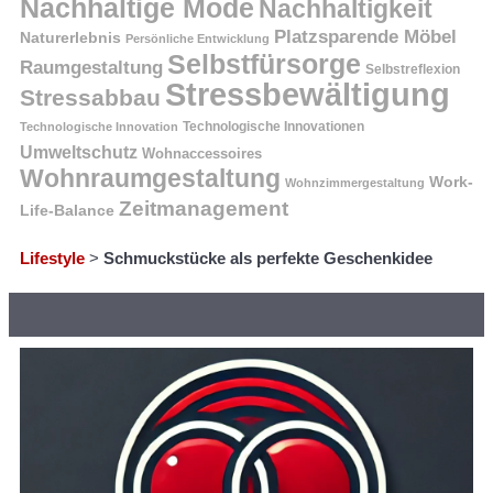
Nachhaltige Mode
Nachhaltigkeit
Platzsparende Möbel
Naturerlebnis
Persönliche Entwicklung
Selbstfürsorge
Raumgestaltung
Selbstreflexion
Stressbewältigung
Stressabbau
Technologische Innovation
Technologische Innovationen
Umweltschutz
Wohnaccessoires
Wohnraumgestaltung
Work-
Wohnzimmergestaltung
Zeitmanagement
Life-Balance
Lifestyle
>
Schmuckstücke als perfekte Geschenkidee