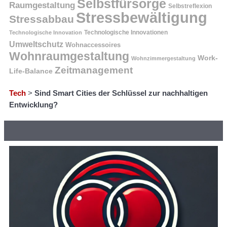
Selbstfürsorge
Raumgestaltung
Selbstreflexion
Stressbewältigung
Stressabbau
Technologische Innovation
Technologische Innovationen
Umweltschutz
Wohnaccessoires
Wohnraumgestaltung
Work-
Wohnzimmergestaltung
Zeitmanagement
Life-Balance
Tech
>
Sind Smart Cities der Schlüssel zur nachhaltigen
Entwicklung?