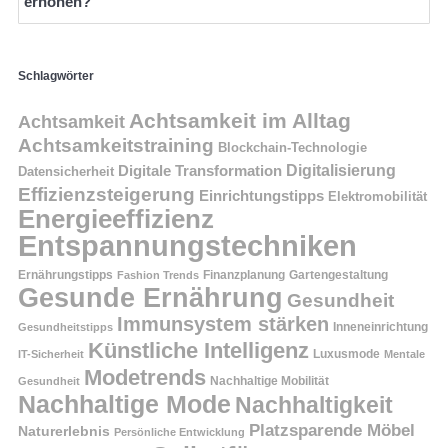
erhöhen?
Schlagwörter
Achtsamkeit im Alltag
Achtsamkeit
Achtsamkeitstraining
Blockchain-Technologie
Digitalisierung
Digitale Transformation
Datensicherheit
Effizienzsteigerung
Einrichtungstipps
Elektromobilität
Energieeffizienz
Entspannungstechniken
Ernährungstipps
Finanzplanung
Fashion Trends
Gartengestaltung
Gesunde Ernährung
Gesundheit
Immunsystem stärken
Inneneinrichtung
Gesundheitstipps
Künstliche Intelligenz
Luxusmode
IT-Sicherheit
Mentale
Modetrends
Nachhaltige Mobilität
Gesundheit
Nachhaltige Mode
Nachhaltigkeit
Platzsparende Möbel
Naturerlebnis
Persönliche Entwicklung