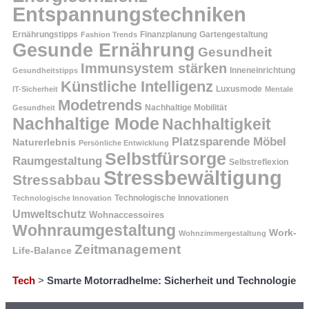
Entspannungstechniken
Ernährungstipps
Finanzplanung
Fashion Trends
Gartengestaltung
Gesunde Ernährung
Gesundheit
Immunsystem stärken
Inneneinrichtung
Gesundheitstipps
Künstliche Intelligenz
Luxusmode
IT-Sicherheit
Mentale
Modetrends
Nachhaltige Mobilität
Gesundheit
Nachhaltige Mode
Nachhaltigkeit
Platzsparende Möbel
Naturerlebnis
Persönliche Entwicklung
Selbstfürsorge
Raumgestaltung
Selbstreflexion
Stressbewältigung
Stressabbau
Technologische Innovation
Technologische Innovationen
Umweltschutz
Wohnaccessoires
Wohnraumgestaltung
Work-
Wohnzimmergestaltung
Zeitmanagement
Life-Balance
Tech
>
Smarte Motorradhelme: Sicherheit und Technologie