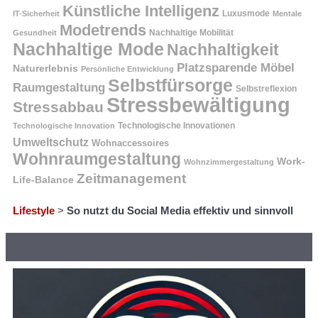
Künstliche Intelligenz
Luxusmode
IT-Sicherheit
Mentale
Modetrends
Nachhaltige Mobilität
Gesundheit
Nachhaltige Mode
Nachhaltigkeit
Platzsparende Möbel
Naturerlebnis
Persönliche Entwicklung
Selbstfürsorge
Raumgestaltung
Selbstreflexion
Stressbewältigung
Stressabbau
Technologische Innovation
Technologische Innovationen
Umweltschutz
Wohnaccessoires
Wohnraumgestaltung
Work-
Wohnzimmergestaltung
Zeitmanagement
Life-Balance
Lifestyle
>
So nutzt du Social Media effektiv und sinnvoll