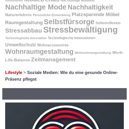
Nachhaltige Mobilität
Gesundheit
Nachhaltige Mode
Nachhaltigkeit
Platzsparende Möbel
Naturerlebnis
Persönliche Entwicklung
Selbstfürsorge
Raumgestaltung
Selbstreflexion
Stressbewältigung
Stressabbau
Technologische Innovation
Technologische Innovationen
Umweltschutz
Wohnaccessoires
Wohnraumgestaltung
Work-
Wohnzimmergestaltung
Zeitmanagement
Life-Balance
Lifestyle
>
Soziale Medien: Wie du eine gesunde Online-
Präsenz pflegst