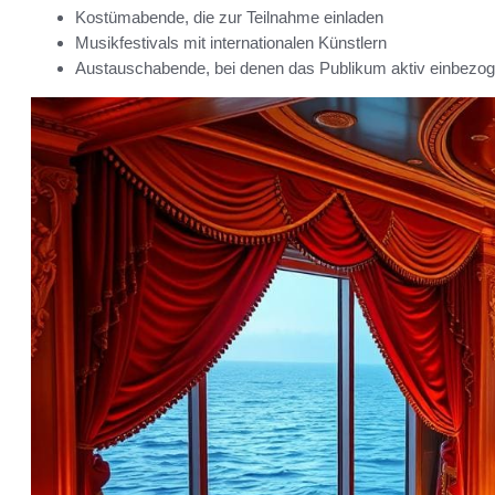
Kostümabende, die zur Teilnahme einladen
Musikfestivals mit internationalen Künstlern
Austauschabende, bei denen das Publikum aktiv einbezog