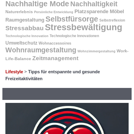
Nachhaltige Mode
Nachhaltigkeit
Platzsparende Möbel
Naturerlebnis
Persönliche Entwicklung
Selbstfürsorge
Raumgestaltung
Selbstreflexion
Stressbewältigung
Stressabbau
Technologische Innovation
Technologische Innovationen
Umweltschutz
Wohnaccessoires
Wohnraumgestaltung
Work-
Wohnzimmergestaltung
Zeitmanagement
Life-Balance
Lifestyle
>
Tipps für entspannte und gesunde
Freizeitaktivitäten