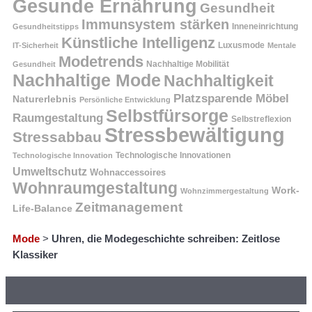
Gesunde Ernährung
Gesundheit
Immunsystem stärken
Inneneinrichtung
Gesundheitstipps
Künstliche Intelligenz
Luxusmode
IT-Sicherheit
Mentale
Modetrends
Nachhaltige Mobilität
Gesundheit
Nachhaltige Mode
Nachhaltigkeit
Platzsparende Möbel
Naturerlebnis
Persönliche Entwicklung
Selbstfürsorge
Raumgestaltung
Selbstreflexion
Stressbewältigung
Stressabbau
Technologische Innovation
Technologische Innovationen
Umweltschutz
Wohnaccessoires
Wohnraumgestaltung
Work-
Wohnzimmergestaltung
Zeitmanagement
Life-Balance
Mode
>
Uhren, die Modegeschichte schreiben: Zeitlose
Klassiker