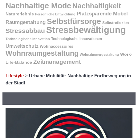
Nachhaltige Mode
Nachhaltigkeit
Platzsparende Möbel
Naturerlebnis
Persönliche Entwicklung
Selbstfürsorge
Raumgestaltung
Selbstreflexion
Stressbewältigung
Stressabbau
Technologische Innovation
Technologische Innovationen
Umweltschutz
Wohnaccessoires
Wohnraumgestaltung
Work-
Wohnzimmergestaltung
Zeitmanagement
Life-Balance
Lifestyle
>
Urbane Mobilität: Nachhaltige Fortbewegung in
der Stadt