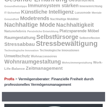
Immunsystem stärken
Inneneinrichtung
Gesundheitstipps
Künstliche Intelligenz
Luxusmode
IT-Sicherheit
Mentale
Modetrends
Nachhaltige Mobilität
Gesundheit
Nachhaltige Mode
Nachhaltigkeit
Platzsparende Möbel
Naturerlebnis
Persönliche Entwicklung
Selbstfürsorge
Raumgestaltung
Selbstreflexion
Stressbewältigung
Stressabbau
Technologische Innovation
Technologische Innovationen
Umweltschutz
Wohnaccessoires
Wohnraumgestaltung
Work-
Wohnzimmergestaltung
Zeitmanagement
Life-Balance
Profis
>
Vermögensberater: Finanzielle Freiheit durch
professionelles Vermögensmanagement