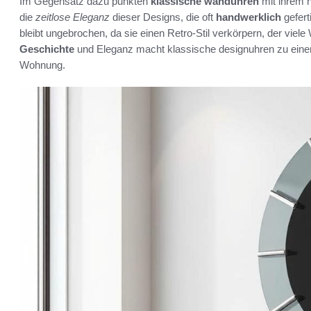
Im Gegensatz dazu punkten
klassische wanduhren
mit ihrem 
die
zeitlose Eleganz
dieser Designs, die oft
handwerklich
gefert
bleibt ungebrochen, da sie einen Retro-Stil verkörpern, der vie
Geschichte
und Eleganz macht klassische designuhren zu einem
Wohnung.