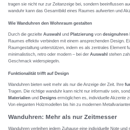
tragen sie nicht nur zur Zeitanzeige bei, sondern beeinflussen a
wanduhr kann das Gesamtbild eines Raumes aufwerten und Akze
Wie Wanduhren den Wohnraum gestalten
Durch die gezielte
Auswahl
und
Platzierung
von
designuhren
Raumes effektiv verbinden mit einem ansprechenden Design. E
Raumgestaltung unterstützen, indem es als zentrales Element fu
minimalistisch, retro oder modern – bei der
Auswahl
stehen zahl
Geschmack widerspiegeln.
Funktionalität trifft auf Design
Wanduhren bieten weit mehr als nur die Anzeige der Zeit. Ihre
fu
Tragen. Die richtige wanduhr kann nicht nur informativ sein, so
Materialien
und
Designs
ermöglichen es, individuelle Akzente zu
Von eleganten Holzmodellen bis hin zu modernen Metallvarianten
Wanduhren: Mehr als nur Zeitmesser
Wanduhren verleihen jedem Zuhause eine individuelle Note und s