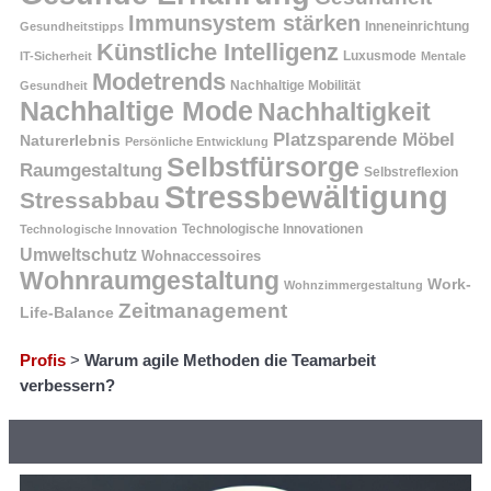
Immunsystem stärken
Inneneinrichtung
Gesundheitstipps
Künstliche Intelligenz
Luxusmode
IT-Sicherheit
Mentale
Modetrends
Nachhaltige Mobilität
Gesundheit
Nachhaltige Mode
Nachhaltigkeit
Platzsparende Möbel
Naturerlebnis
Persönliche Entwicklung
Selbstfürsorge
Raumgestaltung
Selbstreflexion
Stressbewältigung
Stressabbau
Technologische Innovation
Technologische Innovationen
Umweltschutz
Wohnaccessoires
Wohnraumgestaltung
Work-
Wohnzimmergestaltung
Zeitmanagement
Life-Balance
Profis
>
Warum agile Methoden die Teamarbeit
verbessern?