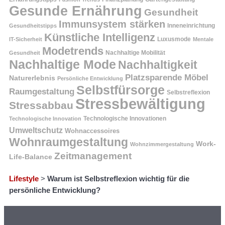
Gesunde Ernährung
Gesundheit
Immunsystem stärken
Inneneinrichtung
Gesundheitstipps
Künstliche Intelligenz
Luxusmode
IT-Sicherheit
Mentale
Modetrends
Nachhaltige Mobilität
Gesundheit
Nachhaltige Mode
Nachhaltigkeit
Platzsparende Möbel
Naturerlebnis
Persönliche Entwicklung
Selbstfürsorge
Raumgestaltung
Selbstreflexion
Stressbewältigung
Stressabbau
Technologische Innovation
Technologische Innovationen
Umweltschutz
Wohnaccessoires
Wohnraumgestaltung
Work-
Wohnzimmergestaltung
Zeitmanagement
Life-Balance
Lifestyle
>
Warum ist Selbstreflexion wichtig für die
persönliche Entwicklung?